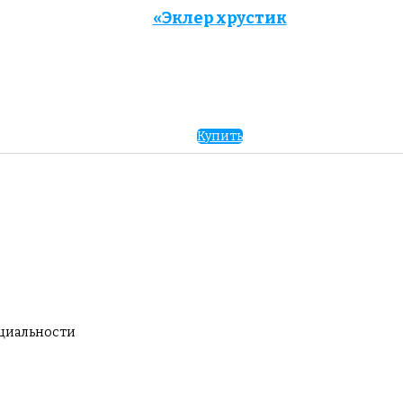
«Эклер хрустик
Купить
нциальности