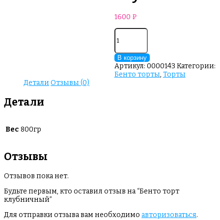
1600
₽
Количество
товара
Бенто
торт
В корзину
клубничный
Артикул:
0000143
Категории:
Бенто торты
,
Торты
Детали
Отзывы (0)
Детали
Вес
800гр
Отзывы
Отзывов пока нет.
Будьте первым, кто оставил отзыв на “Бенто торт
клубничный”
Для отправки отзыва вам необходимо
авторизоваться
.