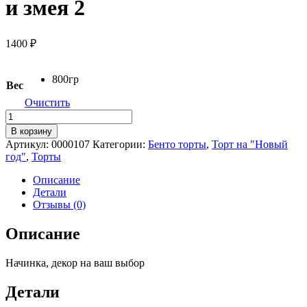
и змея 2
1400
₽
800гр
Вес
Очистить
Количество
товара
В корзину
Торт
Артикул:
0000107
Категории:
Бенто торты
,
Торт на "Новый
"Новогодний"
год"
,
Торты
Снеговик
и
Описание
змея
Детали
2
Отзывы (0)
Описание
Начинка, декор на ваш выбор
Детали